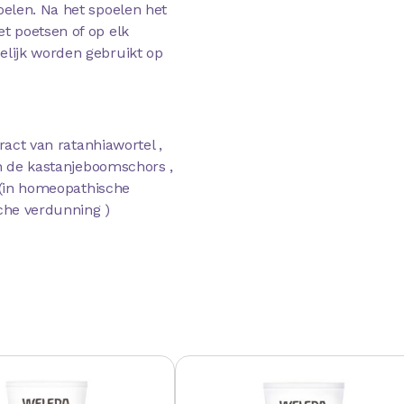
elen. Na het spoelen het
t poetsen of op elk
lijk worden gebruikt op
ract van ratanhiawortel ,
an de kastanjeboomschors ,
r (in homeopathische
che verdunning )