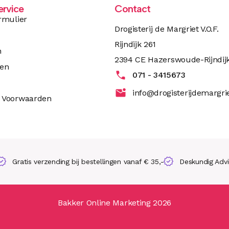
ervice
Contact
rmulier
Drogisterij de Margriet V.O.F.
Rijndijk 261
n
2394 CE Hazerswoude-Rijndij
ren
071 - 3415673
info@drogisterijdemargrie
 Voorwaarden
Gratis verzending bij bestellingen vanaf € 35,-
Deskundig Adv
Bakker Online Marketing 2026