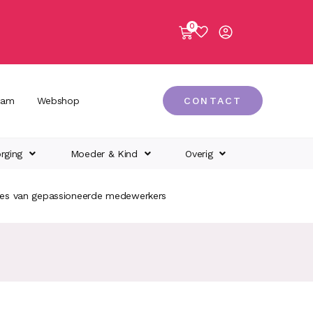
0
eam
Webshop
CONTACT
rging
Moeder & Kind
Overig
ies van gepassioneerde medewerkers