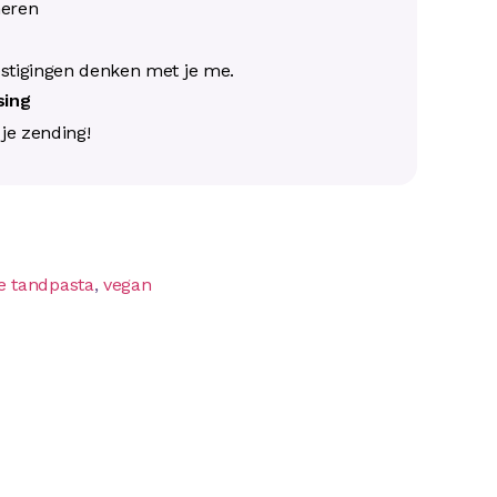
neren
s
stigingen denken met je me.
ssing
j je zending!
ke tandpasta
,
vegan