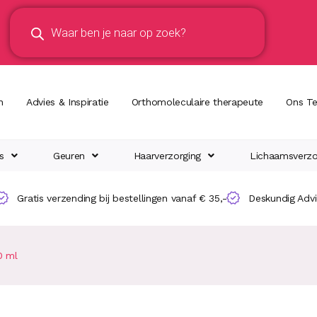
n
Advies & Inspiratie
Orthomoleculaire therapeute
Ons T
s
Geuren
Haarverzorging
Lichaamsverzo
Gratis verzending bij bestellingen vanaf € 35,-
Deskundig Adv
0 ml