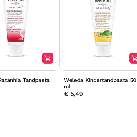
Ratanhia Tandpasta
Weleda Kindertandpasta 50
ml
€
5,49