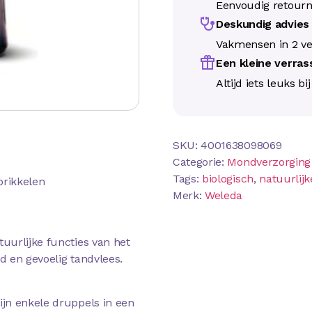
Eenvoudig retour
Deskundig advie
Vakmensen in 2 ve
Een kleine verra
Altijd iets leuks bi
SKU:
4001638098069
Categorie:
Mondverzorging
Tags:
biologisch
,
natuurlij
prikkelen
Merk:
Weleda
uurlijke functies van het
 en gevoelig tandvlees.
jn enkele druppels in een