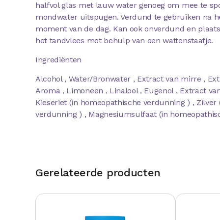
halfvol glas met lauw water genoeg om mee te spo
mondwater uitspugen. Verdund te gebruiken na he
moment van de dag. Kan ook onverdund en plaatse
het tandvlees met behulp van een wattenstaafje.
Ingrediënten
Alcohol , Water/Bronwater , Extract van mirre , Ext
Aroma , Limoneen , Linalool , Eugenol , Extract v
Kieseriet (in homeopathische verdunning ) , Zilve
verdunning ) , Magnesiumsulfaat (in homeopathis
Gerelateerde producten