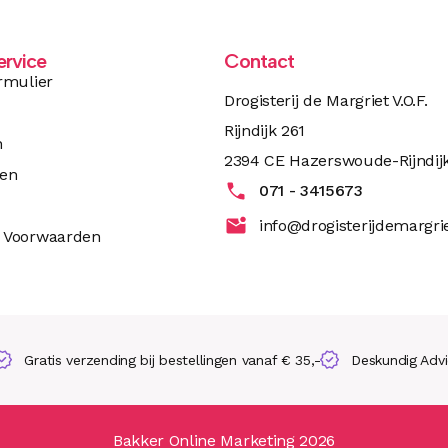
ervice
Contact
rmulier
Drogisterij de Margriet V.O.F.
Rijndijk 261
n
2394 CE Hazerswoude-Rijndij
ren
071 - 3415673
info@drogisterijdemargrie
 Voorwaarden
Gratis verzending bij bestellingen vanaf € 35,-
Deskundig Adv
Bakker Online Marketing 2026