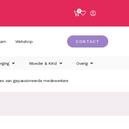
0
eam
Webshop
CONTACT
rging
Moeder & Kind
Overig
ies van gepassioneerde medewerkers