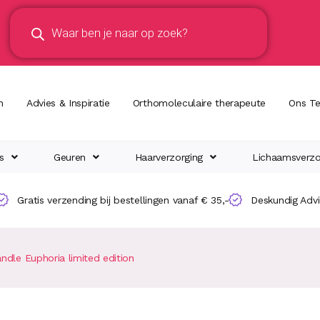
n
Advies & Inspiratie
Orthomoleculaire therapeute
Ons T
s
Geuren
Haarverzorging
Lichaamsverzo
Gratis verzending bij bestellingen vanaf € 35,-
Deskundig Adv
dle Euphoria limited edition