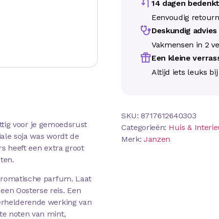
14 dagen bedenkt
Eenvoudig retour
Deskundig advie
Vakmensen in 2 ve
Een kleine verra
Altijd iets leuks bi
SKU:
8717612640303
rettig voor je gemoedsrust
Categorieën:
Huis & Interie
iale soja was wordt de
Merk:
Janzen
s heeft een extra groot
ten.
aromatische parfum. Laat
en Oosterse reis. Een
erhelderende werking van
te noten van mint,