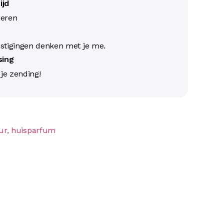
ijd
neren
s
stigingen denken met je me.
ssing
j je zending!
ur
,
huisparfum