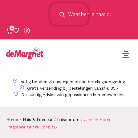
0
Veilig betalen via uw eigen online betalingsomgeving
Gratis verzending bij bestellingen vanaf € 35,-
Deskundig Advies van gepassioneerde medewerkers
Home
/
Huis & Interieur
/
huisparfum
/ Janzen Home
Fragrance Sticks Coral 58