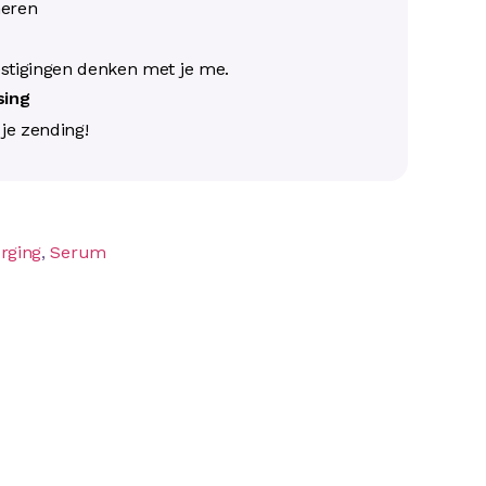
neren
s
stigingen denken met je me.
ssing
j je zending!
rging
,
Serum