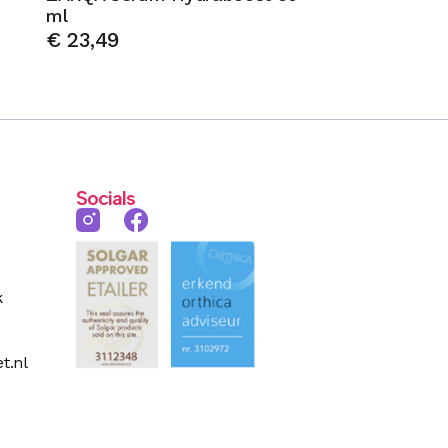
ml
€
23,49
Socials
k
t.nl