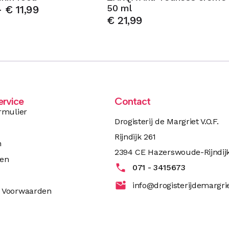
50 ml
-
€
11,99
€
21,99
ervice
Contact
rmulier
Drogisterij de Margriet V.O.F.
Rijndijk 261
n
2394 CE Hazerswoude-Rijndij
ren
071 - 3415673
info@drogisterijdemargrie
 Voorwaarden