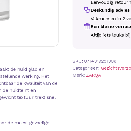
Eenvoudig retour
Deskundig advie
Vakmensen in 2 ve
Een kleine verra
Altijd iets leuks bi
SKU:
8714319251306
Categorieën:
Gezichtsverzo
akt de huid glad en
Merk:
ZARQA
stellende werking. Het
htbaar de kwaliteit van de
 de huidteint en
gewicht textuur trekt snel
oor de meest gevoelige