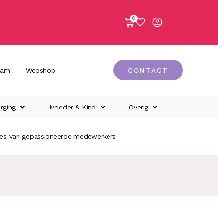
0
eam
Webshop
CONTACT
rging
Moeder & Kind
Overig
ies van gepassioneerde medewerkers