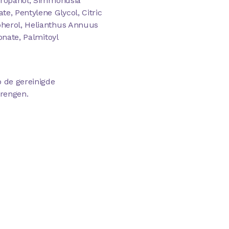
lpropanol, Simmondsia
e, Pentylene Glycol, Citric
pherol, Helianthus Annuus
onate, Palmitoyl
 de gereinigde
brengen.