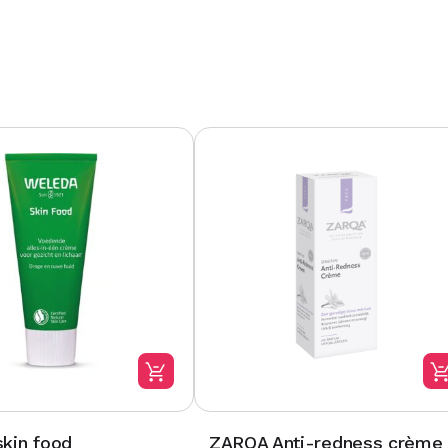
kin food
ZARQA Anti-redness crème