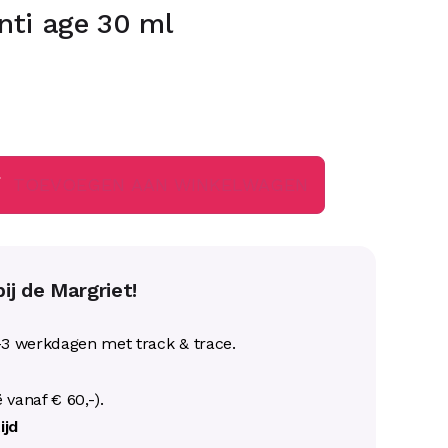
nti age 30 ml
TOEVOEGEN AAN WINKELWAGEN
ij de Margriet!
-3 werkdagen met track & trace.
ë vanaf € 60,-).
ijd