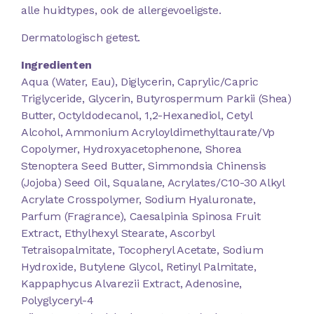
alle huidtypes, ook de allergevoeligste.
Dermatologisch getest.
Ingredienten
Aqua (Water, Eau), Diglycerin, Caprylic/Capric
Triglyceride, Glycerin, Butyrospermum Parkii (Shea)
Butter, Octyldodecanol, 1,2-Hexanediol, Cetyl
Alcohol, Ammonium Acryloyldimethyltaurate/Vp
Copolymer, Hydroxyacetophenone, Shorea
Stenoptera Seed Butter, Simmondsia Chinensis
(Jojoba) Seed Oil, Squalane, Acrylates/C10-30 Alkyl
Acrylate Crosspolymer, Sodium Hyaluronate,
Parfum (Fragrance), Caesalpinia Spinosa Fruit
Extract, Ethylhexyl Stearate, Ascorbyl
Tetraisopalmitate, Tocopheryl Acetate, Sodium
Hydroxide, Butylene Glycol, Retinyl Palmitate,
Kappaphycus Alvarezii Extract, Adenosine,
Polyglyceryl-4