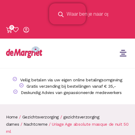
0
Veilig betalen via uw eigen online betalingsomgeving
Gratis verzending bij bestellingen vanaf € 35,-
Deskundig Advies van gepassioneerde medewerkers
Home
/
Gezichtsverzorging
/
gezichtsverzorging
dames
/
Nachtcreme
/ Uriage Age absolute masque de nuit 50
ml