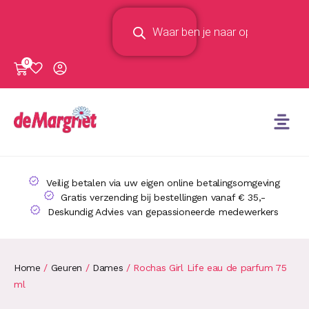
0
Veilig betalen via uw eigen online betalingsomgeving
Gratis verzending bij bestellingen vanaf € 35,-
Deskundig Advies van gepassioneerde medewerkers
Home
/
Geuren
/
Dames
/ Rochas Girl Life eau de parfum 75
ml