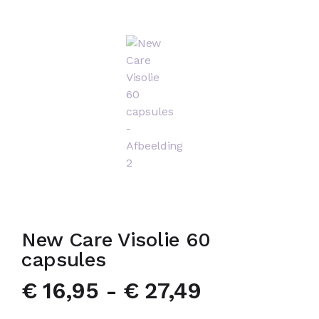
Omschrijving
VISOLIE
omega-3 vetzuren, goed voor het hart
Samenstelling per dagelijkse aanvangsdosering % RI/
(= per 3 capsules) ADH
Visolie 3.000 mg
(omega-3 vetzuren, 18% EPA – 12% DHA)
Vitamine E, natuurlijk 30 mg 250
(d-alfa-tocopheryl concentraat)
RI/ADH Referentie-Inname / Aanbevolen Dagelijkse Hoev
Visolie bevat geen suiker, gluten, gist, lactose, kleurst
New Care Visolie 60
capsules
Olie uit vette vis bevat de omega-3 vetzuren EPA en DHA
Met de ‘graatzuivere’ visolie van New Care staat er in i
€
16,95
-
€
27,49
Dagelijkse inname van New Care Visolie helpt dan ook o
normale hersenfunctie. DHA is immers een belangrijke