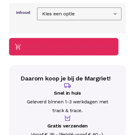
Eén capsule Visolie van New Care voorziet het lichaam 
inhoud
De toegevoegde vitamine E beschermt deze gunstige vetzu
gerenommeerd laboratorium dat produceert volgens de aa
NZVT New Care Visolie voldoet aan de normen van het NZ
gebruikt.
TOEVOEGEN AAN WINKELWAGEN
Gebruiksadvies
Aanvangsdosering: 3 x per dag 1 capsule.
Onderhoudsdosering: 1 x per dag 1 capsule.
De aanbevolen dosering niet overschrijden.
Daarom koop je bij de Margriet!
Capsules met water innemen.
Snel in huis
Ieder mens is anders. In het algemeen wordt geadvisee
factoren kunnen aanleiding zijn om de aanvangsdosering
Geleverd binnen 1-3 werkdagen met
track & trace.
Problemen met slikken? Kies dan voor New Care D3 10mc
Gebruik Visolie niet
Gratis verzenden
Bij overgevoeligheid voor één van de bestanddelen.
Vanaf € 35,- (België vanaf € 60,-).