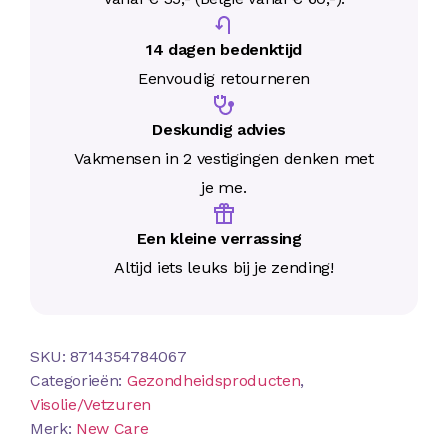
Europese regelgeving In verband met Europese regelgev
14 dagen bedenktijd
opgenomen met ons kantoor (T: 085 222 00 18 / E: info
Eenvoudig retourneren
Deskundig advies
Vakmensen in 2 vestigingen denken met
je me.
Een kleine verrassing
Altijd iets leuks bij je zending!
SKU:
8714354784067
Categorieën:
Gezondheidsproducten
,
Visolie/Vetzuren
Merk:
New Care