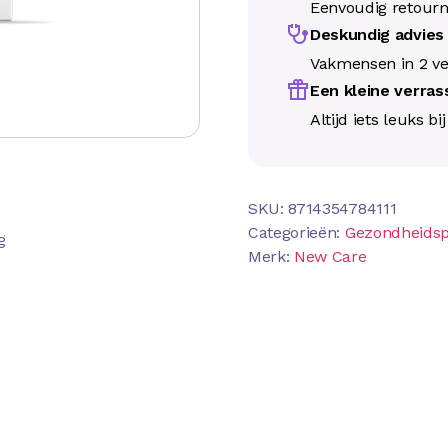
Eenvoudig retour
Deskundig advie
Vakmensen in 2 ve
Een kleine verra
Altijd iets leuks bi
SKU:
8714354784111
Categorieën:
Gezondheids
g
Merk:
New Care