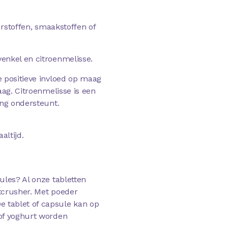
urstoffen, smaakstoffen of
enkel en citroenmelisse.
 positieve invloed op maag
aag. Citroenmelisse is een
ing ondersteunt.
altijd.
ules? Al onze tabletten
tcrusher. Met poeder
 tablet of capsule kan op
of yoghurt worden