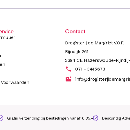
ervice
Contact
rmulier
Drogisterij de Margriet V.O.F.
Rijndijk 261
n
2394 CE Hazerswoude-Rijndij
ren
071 - 3415673
info@drogisterijdemargrie
 Voorwaarden
Gratis verzending bij bestellingen vanaf € 35,-
Deskundig Adv