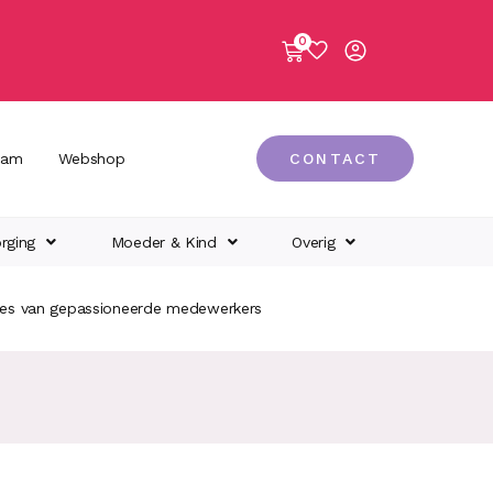
0
eam
Webshop
CONTACT
rging
Moeder & Kind
Overig
ies van gepassioneerde medewerkers