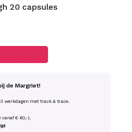
h 20 capsules
N WINKELWAGEN
ij de Margriet!
-3 werkdagen met track & trace.
ë vanaf € 60,-).
ijd