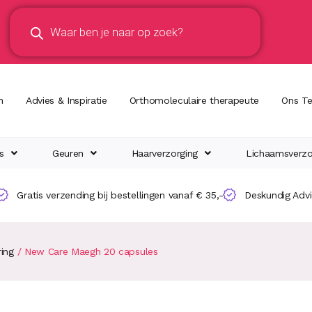
n
Advies & Inspiratie
Orthomoleculaire therapeute
Ons T
s
Geuren
Haarverzorging
Lichaamsverzo
Gratis verzending bij bestellingen vanaf € 35,-
Deskundig Adv
ring
/ New Care Maegh 20 capsules