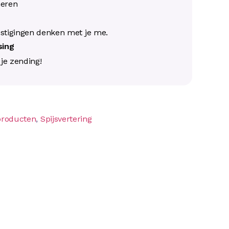
neren
s
stigingen denken met je me.
ssing
j je zending!
producten
,
Spijsvertering