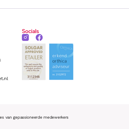
Socials
k
t.nl
ies van gepassioneerde medewerkers