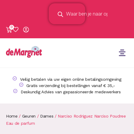
0
Veilig betalen via uw eigen online betalingsomgeving
Gratis verzending bij bestellingen vanaf € 35,-
Deskundig Advies van gepassioneerde medewerkers
Home
/
Geuren
/
Dames
/ Narciso Rodriguez Narciso Poudree
Eau de parfum