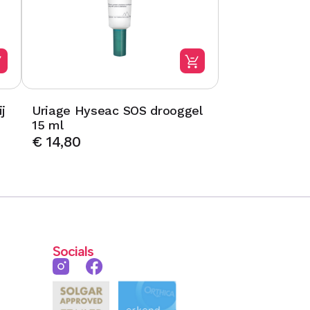
j
Uriage Hyseac SOS drooggel
15 ml
€
14,80
Socials