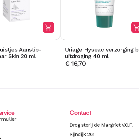
istjes Aanstip-
Uriage Hyseac verzorging bi
ear Skin 20 ml
uitdroging 40 ml
€
16,70
ervice
Contact
rmulier
Drogisterij de Margriet V.O.F.
Rijndijk 261
n