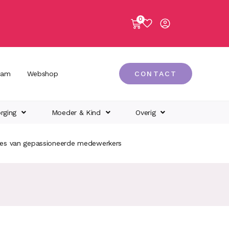
0
eam
Webshop
CONTACT
rging
Moeder & Kind
Overig
ies van gepassioneerde medewerkers