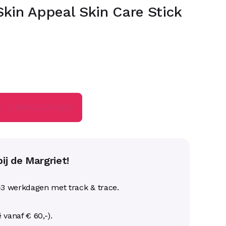
kin Appeal Skin Care Stick
N WINKELWAGEN
ij de Margriet!
-3 werkdagen met track & trace.
ë vanaf € 60,-).