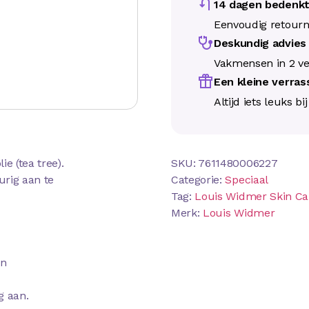
14 dagen bedenkt
Eenvoudig retour
Deskundig advie
Vakmensen in 2 ve
Een kleine verra
Altijd iets leuks bi
e (tea tree).
SKU:
7611480006227
urig aan te
Categorie:
Speciaal
Tag:
Louis Widmer Skin Ca
Merk:
Louis Widmer
en
g aan.