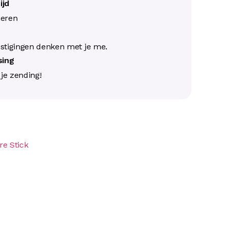
ijd
neren
s
stigingen denken met je me.
ssing
j je zending!
re Stick