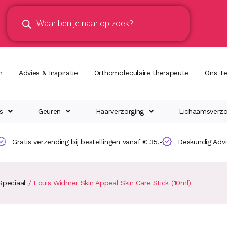
n
Advies & Inspiratie
Orthomoleculaire therapeute
Ons T
s
Geuren
Haarverzorging
Lichaamsverzo
Gratis verzending bij bestellingen vanaf € 35,-
Deskundig Adv
Speciaal
/ Louis Widmer Skin Appeal Skin Care Stick (10ml)