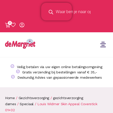
0
Veilig betalen via uw eigen online betalingsomgeving
Gratis verzending bij bestellingen vanaf € 35,-
Deskundig Advies van gepassioneerde medewerkers
Home
/
Gezichtsverzorging
/
gezichtsverzorging
dames
/
Speciaal
/ Louis Widmer Skin Appeal Coverstick
01+02