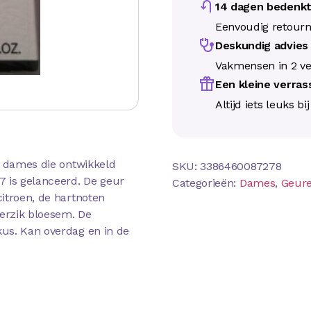
14 dagen bedenkt
Eenvoudig retour
Deskundig advie
Vakmensen in 2 ve
Een kleine verra
Altijd iets leuks bi
r dames die ontwikkeld
SKU:
3386460087278
7 is gelanceerd. De geur
Categorieën:
Dames
,
Geur
itroen, de hartnoten
perzik bloesem. De
us. Kan overdag en in de