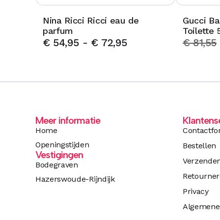
Nina Ricci Ricci eau de
Gucci B
parfum
Toilette 
€
54,95
-
€
72,95
€
81,55
Meer informatie
Klantens
Home
Contactfo
Openingstijden
Bestellen
Vestigingen
Verzende
Bodegraven
Retourne
Hazerswoude-Rijndijk
Privacy
Algemene