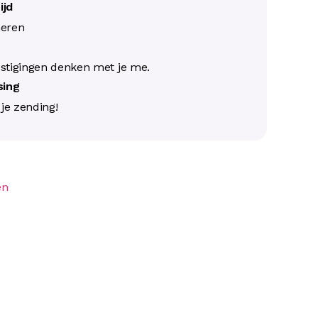
ijd
neren
s
stigingen denken met je me.
ssing
j je zending!
en