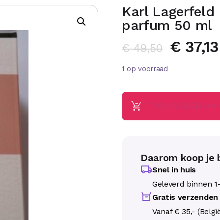
Karl Lagerfeld
parfum 50 ml
€
37,13
€
49,50
1 op voorraad
TOEVOEGEN AA
Daarom koop je b
Snel in huis
Geleverd binnen 1
Gratis verzenden
Vanaf € 35,- (Belgi