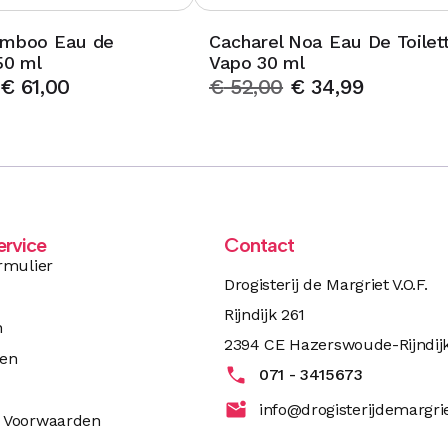
amboo Eau de
Cacharel Noa Eau De Toilet
50 ml
Vapo 30 ml
€
61,00
€
52,00
€
34,99
ervice
Contact
rmulier
Drogisterij de Margriet V.O.F.
Rijndijk 261
n
2394 CE Hazerswoude-Rijndij
ren
071 - 3415673
info@drogisterijdemargrie
 Voorwaarden