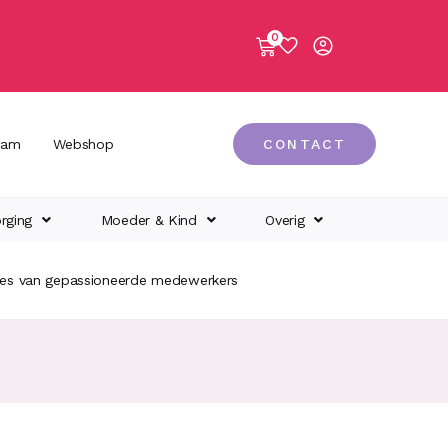
0
eam
Webshop
CONTACT
rging
Moeder & Kind
Overig
ies van gepassioneerde medewerkers