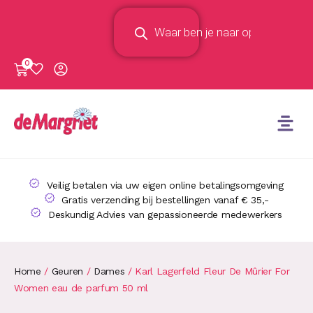
0
Veilig betalen via uw eigen online betalingsomgeving
Gratis verzending bij bestellingen vanaf € 35,-
Deskundig Advies van gepassioneerde medewerkers
Home
/
Geuren
/
Dames
/ Karl Lagerfeld Fleur De Mûrier For
Women eau de parfum 50 ml