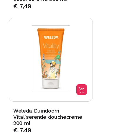
€
7,49
Weleda Duindoorn
Vitaliserende douchecreme
200 ml
€
7,49