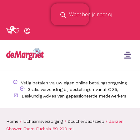
0
Veilig betalen via uw eigen online betalingsomgeving
Gratis verzending bij bestellingen vanaf € 35,-
Deskundig Advies van gepassioneerde medewerkers
Home
/
Lichaamsverzorging
/
Douche/bad/zeep
/ Janzen
Shower Foam Fuchsia 69 200 ml