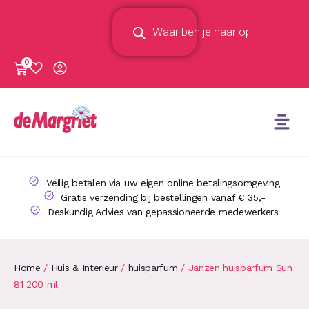
0
Veilig betalen via uw eigen online betalingsomgeving
Gratis verzending bij bestellingen vanaf € 35,-
Deskundig Advies van gepassioneerde medewerkers
Home
/
Huis & Interieur
/
huisparfum
/ Janzen huisparfum Sun
81 200 ml