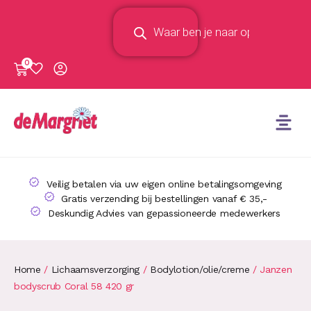
0
Veilig betalen via uw eigen online betalingsomgeving
Gratis verzending bij bestellingen vanaf € 35,-
Deskundig Advies van gepassioneerde medewerkers
Home
/
Lichaamsverzorging
/
Bodylotion/olie/creme
/ Janzen
bodyscrub Coral 58 420 gr