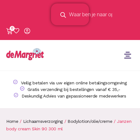
0
Veilig betalen via uw eigen online betalingsomgeving
Gratis verzending bij bestellingen vanaf € 35,-
Deskundig Advies van gepassioneerde medewerkers
Home
/
Lichaamsverzorging
/
Bodylotion/olie/creme
/ Janzen
body cream Skin 90 300 ml