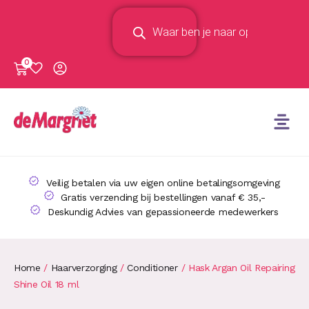
0
Veilig betalen via uw eigen online betalingsomgeving
Gratis verzending bij bestellingen vanaf € 35,-
Deskundig Advies van gepassioneerde medewerkers
Home
/
Haarverzorging
/
Conditioner
/ Hask Argan Oil Repairing
Shine Oil 18 ml