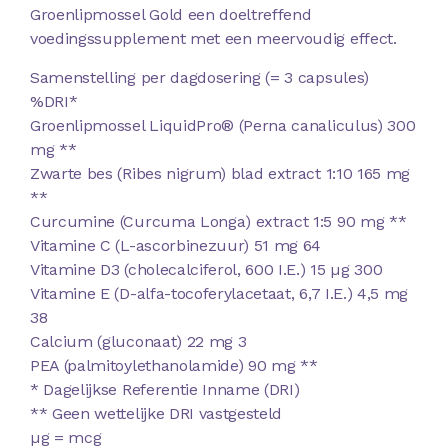
Groenlipmossel Gold een doeltreffend
voedingssupplement met een meervoudig effect.
Samenstelling per dagdosering (= 3 capsules)
%DRI*
Groenlipmossel LiquidPro® (Perna canaliculus) 300
mg **
Zwarte bes (Ribes nigrum) blad extract 1:10 165 mg
**
Curcumine (Curcuma Longa) extract 1:5 90 mg **
Vitamine C (L-ascorbinezuur) 51 mg 64
Vitamine D3 (cholecalciferol, 600 I.E.) 15 µg 300
Vitamine E (D-alfa-tocoferylacetaat, 6,7 I.E.) 4,5 mg
38
Calcium (gluconaat) 22 mg 3
PEA (palmitoylethanolamide) 90 mg **
* Dagelijkse Referentie Inname (DRI)
** Geen wettelijke DRI vastgesteld
µg = mcg