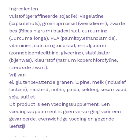
Ingrediënten
vulstof (geraffineerde sojaolie), visgelatine
(capsulehuls), groenlipmossel (weekdieren), zwarte
bes (Ribes nigrum) bladextract, curcumine
(Curcuma longa), PEA (palmitoylethanolamide),
vitaminen, calciumgluconaat, emulgatoren
(zonnebloemlecithine, glycerine), stabilisator
(bijenwas), kleurstof (natrium koperchlorofyline,
ijzeroxide zwart).
Vrij van
ei, glutenbevattende granen, lupine, melk (inclusief
lactose), mosterd, noten, pinda, selderij, sesamzaad,
soja, sulfiet
Dit product is een voedingssupplement. Een
voedingssupplement is geen vervanging voor een
gevarieerde, evenwichtige voeding en gezonde
leefstijl.