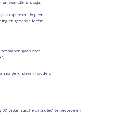
al- en weekdieren, soja,
ingssupplement is geen
ing en gezonde leefstijl.
r het slapen gaan met
r.
van jonge kinderen houden.
 60 veganistische capsules” te beoordelen