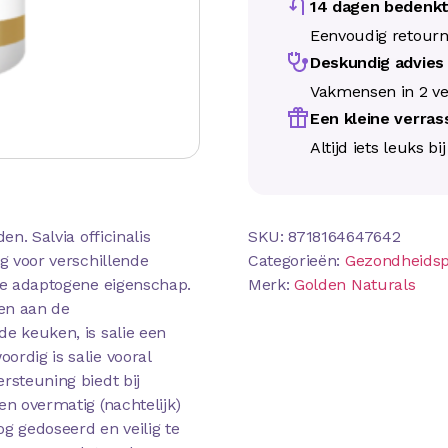
14 dagen bedenkt
Eenvoudig retour
Deskundig advie
Vakmensen in 2 ve
Een kleine verra
Altijd iets leuks bi
en. Salvia officinalis
SKU:
8718164647642
ng voor verschillende
Categorieën:
Gezondheids
 de adaptogene eigenschap.
Merk:
Golden Naturals
en aan de
de keuken, is salie een
ordig is salie vooral
rsteuning biedt bij
en overmatig (nachtelijk)
g gedoseerd en veilig te