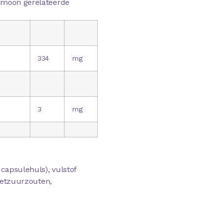
ormoon gerelateerde
334
mg
3
mg
 capsulehuls), vulstof
(vetzuurzouten,