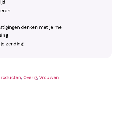
ijd
neren
s
stigingen denken met je me.
ssing
j je zending!
producten
,
Overig
,
Vrouwen