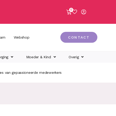
0
eam
Webshop
CONTACT
rging
Moeder & Kind
Overig
ies van gepassioneerde medewerkers