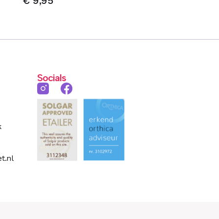
€
9,95
Socials
k
t.nl