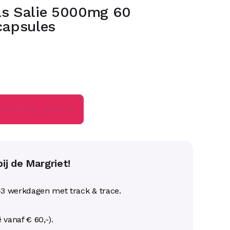
ls Salie 5000mg 60
capsules
N WINKELWAGEN
ij de Margriet!
-3 werkdagen met track & trace.
ë vanaf € 60,-).