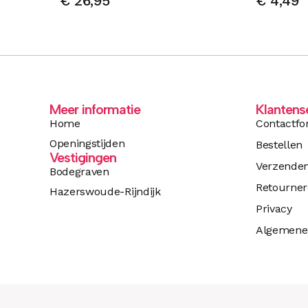
€
26,95
€
4,49
Meer informatie
Klantens
Home
Contactfo
Openingstijden
Bestellen
Vestigingen
Verzende
Bodegraven
Retourne
Hazerswoude-Rijndijk
Privacy
Algemene