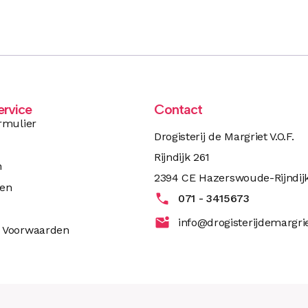
ervice
Contact
rmulier
Drogisterij de Margriet V.O.F.
Rijndijk 261
n
2394 CE Hazerswoude-Rijndij
ren
071 - 3415673
info@drogisterijdemargrie
 Voorwaarden