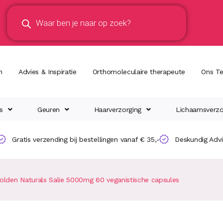
n
Advies & Inspiratie
Orthomoleculaire therapeute
Ons T
s
Geuren
Haarverzorging
Lichaamsverzo
Gratis verzending bij bestellingen vanaf € 35,-
Deskundig Adv
olden Naturals Salie 5000mg 60 veganistische capsules