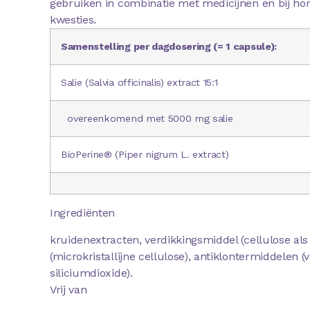
gebruiken in combinatie met medicijnen en bij h
kwesties.
Samenstelling per dagdosering (= 1 capsule):
Salie (Salvia officinalis) extract 15:1
overeenkomend met 5000 mg salie
BioPerine® (Piper nigrum L. extract)
Ingrediënten
kruidenextracten, verdikkingsmiddel (cellulose als
(microkristallijne cellulose), antiklontermiddelen 
siliciumdioxide).
Vrij van