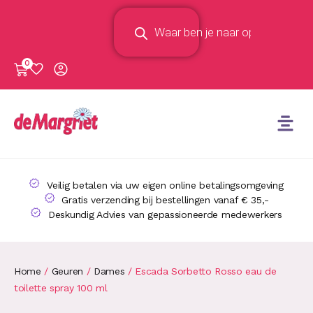
0
Veilig betalen via uw eigen online betalingsomgeving
Gratis verzending bij bestellingen vanaf € 35,-
Deskundig Advies van gepassioneerde medewerkers
Home
/
Geuren
/
Dames
/ Escada Sorbetto Rosso eau de
toilette spray 100 ml