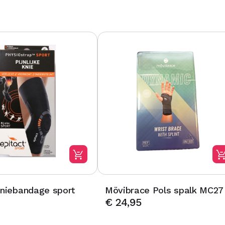
kniebandage sport
Mövibrace Pols spalk MC27
€
24,95