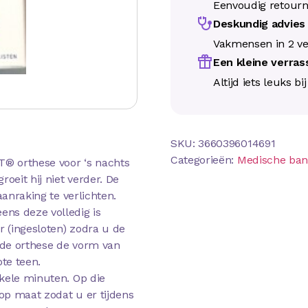
Eenvoudig retour
Deskundig advie
Vakmensen in 2 ve
Een kleine verra
Altijd iets leuks bi
SKU:
3660396014691
Categorieën:
Medische ba
T® orthese voor ‘s nachts
oeit hij niet verder. De
aanraking te verlichten.
ens deze volledig is
 (ingesloten) zodra u de
 de orthese de vorm van
ote teen.
kele minuten. Op die
op maat zodat u er tijdens