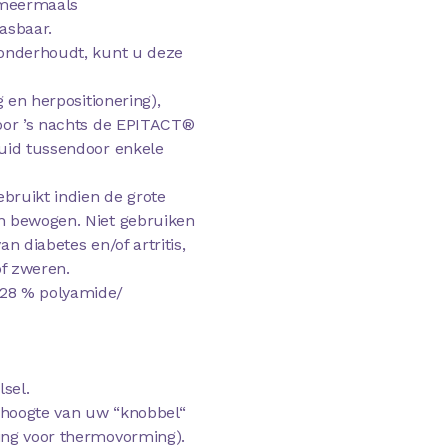
e meermaals
asbaar.
t onderhoudt, kunt u deze
g en herpositionering),
voor ’s nachts de EPITACT®
huid tussendoor enkele
bruikt indien de grote
n bewogen. Niet gebruiken
n diabetes en/of artritis,
f zweren.
 28 % polyamide/
sel.
r hoogte van uw “knobbel“
ing voor thermovorming).