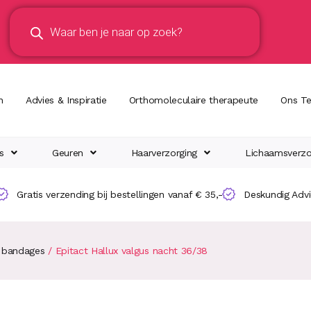
n
Advies & Inspiratie
Orthomoleculaire therapeute
Ons T
s
Geuren
Haarverzorging
Lichaamsverzo
Gratis verzending bij bestellingen vanaf € 35,-
Deskundig Adv
 bandages
/ Epitact Hallux valgus nacht 36/38