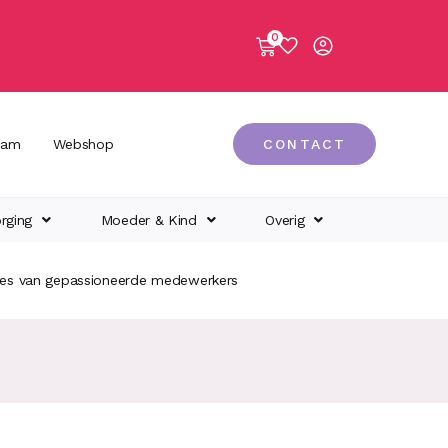
0
eam
Webshop
CONTACT
rging
Moeder & Kind
Overig
ies van gepassioneerde medewerkers