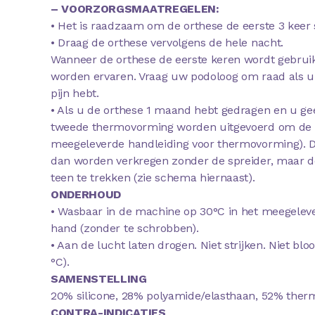
– VOORZORGSMAATREGELEN:
• Het is raadzaam om de orthese de eerste 3 keer 
• Draag de orthese vervolgens de hele nacht.
Wanneer de orthese de eerste keren wordt gebruik
worden ervaren. Vraag uw podoloog om raad als u 
pijn hebt.
• Als u de orthese 1 maand hebt gedragen en u ge
tweede thermovorming worden uitgevoerd om de co
meegeleverde handleiding voor thermovorming). D
dan worden verkregen zonder de spreider, maar do
teen te trekken (zie schema hiernaast).
ONDERHOUD
• Wasbaar in de machine op 30°C in het meegelev
hand (zonder te schrobben).
• Aan de lucht laten drogen. Niet strijken. Niet bl
°C).
SAMENSTELLING
20% silicone, 28% polyamide/elasthaan, 52% ther
CONTRA-INDICATIES