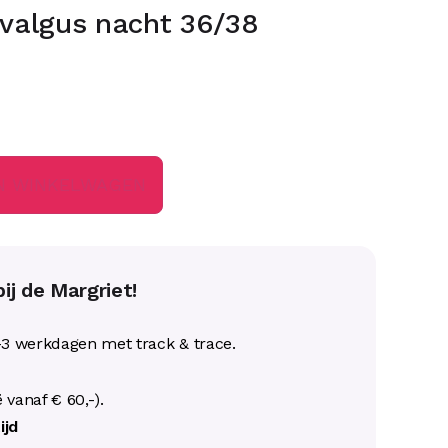
 valgus nacht 36/38
N WINKELWAGEN
ij de Margriet!
-3 werkdagen met track & trace.
ë vanaf € 60,-).
ijd