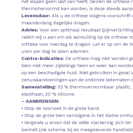
het slapen geen last van heeft. Gezien de orthes
thermohervormd kan worden, is deze steeds aanp
Levensduur:
Als u de orthese volgens voorschrif
maandenlang dagelijks dragen.
Advies:
Voor een optimaal resultaat (pijnverlichtin
raden wij u aan om als aanvulling op de orthese 
orthese voor overdag te dragen. Let er op om de 
uren per dag te laten ademen.
Contra-indicaties:
De orthese mag niet worden ge
teen niet meer zijdelings heen en weer kan worde
op een beschadigde huid. Niet gebruiken in geval va
zenuwaandoeningen aan de onderste ledematen o
Samenstelling:
52 % thermovervormbaar plastic,
elasthaan, 20 % silicone.
– AANBRENGEN:
• Stop de voorvoet in de grote band.
• Stop de grote teen vervolgens in het kleine omhul
• Vergewis u ervan dat de witte markering zich te
bevindt (zie schema bij de meegeleverde handleid