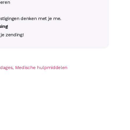
neren
s
stigingen denken met je me.
ssing
j je zending!
ndages
,
Medische hulpmiddelen