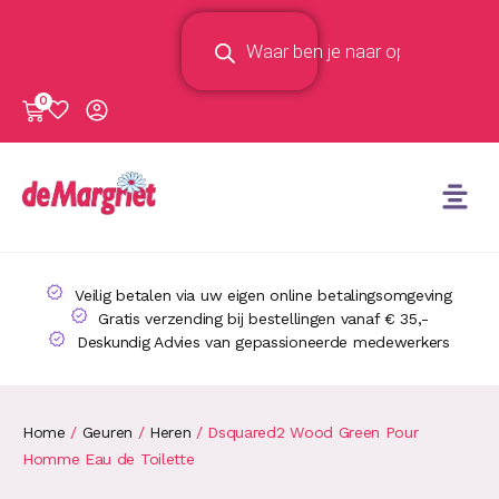
0
Veilig betalen via uw eigen online betalingsomgeving
Gratis verzending bij bestellingen vanaf € 35,-
Deskundig Advies van gepassioneerde medewerkers
Home
/
Geuren
/
Heren
/ Dsquared2 Wood Green Pour
Homme Eau de Toilette