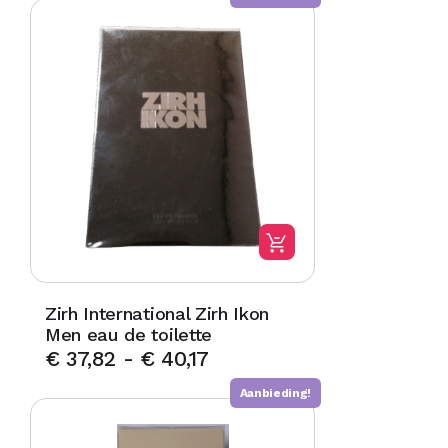
Zirh International Zirh Ikon
Men eau de toilette
€
37,82
-
€
40,17
Aanbieding!