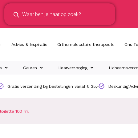
n
Advies & Inspiratie
Orthomoleculaire therapeute
Ons T
s
Geuren
Haarverzorging
Lichaamsverzo
Gratis verzending bij bestellingen vanaf € 35,-
Deskundig Adv
oilette 100 ml