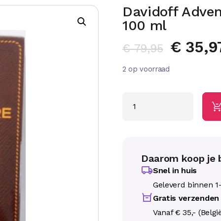
Davidoff Adven
100 ml
€
35,9
€
79,95
2 op voorraad
Daarom koop je b
Snel in huis
Geleverd binnen 1
Gratis verzenden
Vanaf € 35,- (Belgi