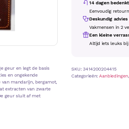
14 dagen bedenkt
Eenvoudig retour
Deskundig advie
Vakmensen in 2 ve
Een kleine verra
Altijd iets leuks bi
e geur en legt de basis
SKU:
3414200204415
ties en ongekende
Categorieën:
Aanbiedingen
e van mandarijn, bergamot,
vat extracten van zwarte
 geur sluit af met