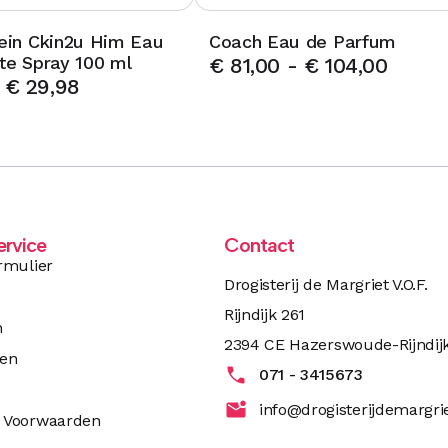
lein Ckin2u Him Eau
Coach Eau de Parfum
tte Spray 100 ml
€
81,00
-
€
104,00
€
29,98
ervice
Contact
rmulier
Drogisterij de Margriet V.O.F.
Rijndijk 261
n
2394 CE Hazerswoude-Rijndij
ren
071 - 3415673
info@drogisterijdemargrie
 Voorwaarden