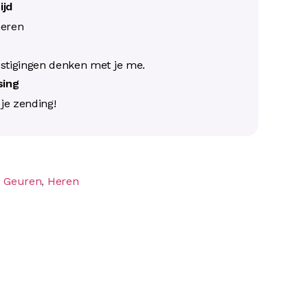
ijd
neren
s
stigingen denken met je me.
ssing
j je zending!
,
Geuren
,
Heren