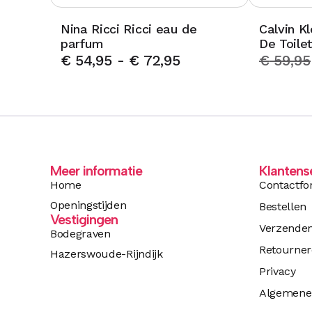
Nina Ricci Ricci eau de
Calvin K
parfum
De Toile
€
54,95
-
€
72,95
€
59,95
Meer informatie
Klantens
Home
Contactfo
Openingstijden
Bestellen
Vestigingen
Verzende
Bodegraven
Retourne
Hazerswoude-Rijndijk
Privacy
Algemene