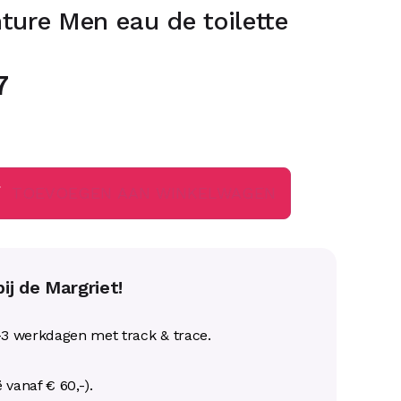
ture Men eau de toilette
7
TOEVOEGEN AAN WINKELWAGEN
ij de Margriet!
-3 werkdagen met track & trace.
ë vanaf € 60,-).