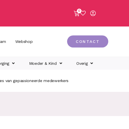
0
eam
Webshop
CONTACT
rging
Moeder & Kind
Overig
ies van gepassioneerde medewerkers