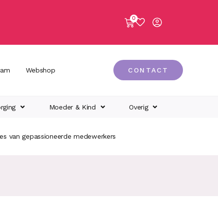
0
eam
Webshop
CONTACT
rging
Moeder & Kind
Overig
ies van gepassioneerde medewerkers