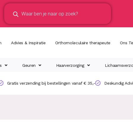
n
Advies & Inspiratie
Orthomoleculaire therapeute
Ons T
s
Geuren
Haarverzorging
Lichaamsverzo
Gratis verzending bij bestellingen vanaf € 35,-
Deskundig Adv