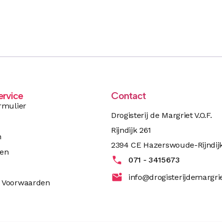
ervice
Contact
rmulier
Drogisterij de Margriet V.O.F.
Rijndijk 261
n
2394 CE Hazerswoude-Rijndij
ren
071 - 3415673
info@drogisterijdemargrie
 Voorwaarden