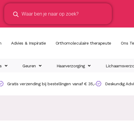
n
Advies & Inspiratie
Orthomoleculaire therapeute
Ons T
s
Geuren
Haarverzorging
Lichaamsverzo
Gratis verzending bij bestellingen vanaf € 35,-
Deskundig Adv