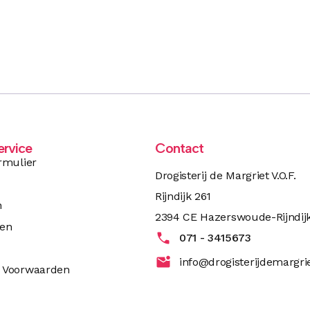
ervice
Contact
rmulier
Drogisterij de Margriet V.O.F.
Rijndijk 261
n
2394 CE Hazerswoude-Rijndij
ren
071 - 3415673
info@drogisterijdemargrie
 Voorwaarden