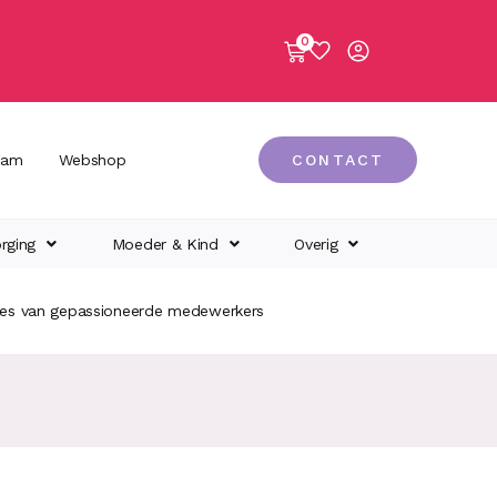
0
eam
Webshop
CONTACT
rging
Moeder & Kind
Overig
ies van gepassioneerde medewerkers