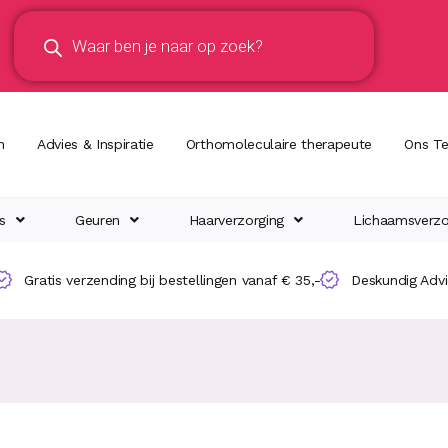
n
Advies & Inspiratie
Orthomoleculaire therapeute
Ons T
s
Geuren
Haarverzorging
Lichaamsverzo
Gratis verzending bij bestellingen vanaf € 35,-
Deskundig Adv