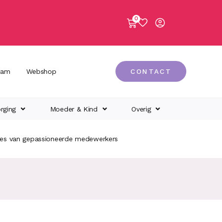
0
eam
Webshop
CONTACT
rging
Moeder & Kind
Overig
ies van gepassioneerde medewerkers