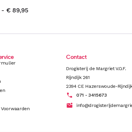
-
€
89,95
ervice
Contact
rmulier
Drogisterij de Margriet V.O.F.
Rijndijk 261
n
2394 CE Hazerswoude-Rijndij
ren
071 - 3415673
info@drogisterijdemargrie
 Voorwaarden