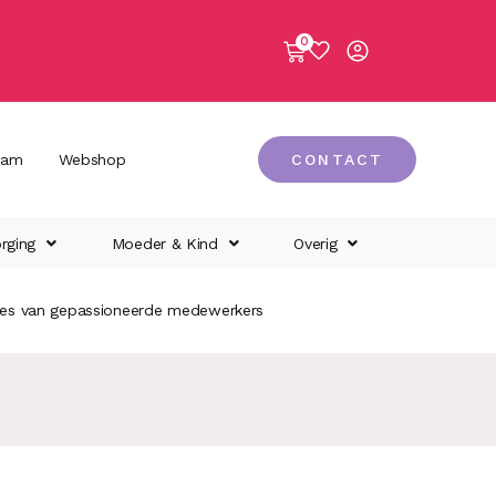
0
eam
Webshop
CONTACT
rging
Moeder & Kind
Overig
ies van gepassioneerde medewerkers