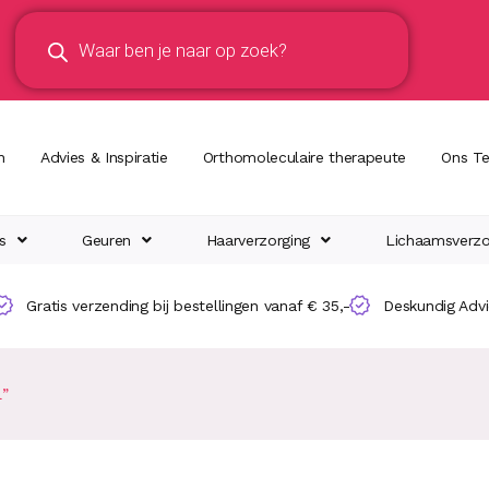
n
Advies & Inspiratie
Orthomoleculaire therapeute
Ons T
s
Geuren
Haarverzorging
Lichaamsverzo
Gratis verzending bij bestellingen vanaf € 35,-
Deskundig Adv
l”