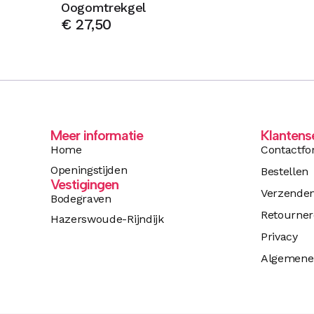
Oogomtrekgel
€
27,50
Meer informatie
Klantens
Home
Contactfo
Openingstijden
Bestellen
Vestigingen
Verzende
Bodegraven
Retourne
Hazerswoude-Rijndijk
Privacy
Algemene