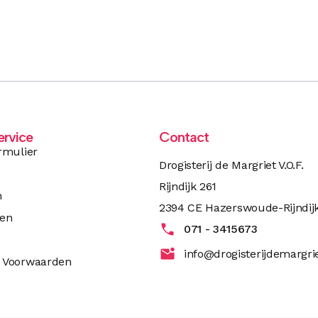
ervice
Contact
rmulier
Drogisterij de Margriet V.O.F.
Rijndijk 261
n
2394 CE Hazerswoude-Rijndij
ren
071 - 3415673
info@drogisterijdemargrie
 Voorwaarden