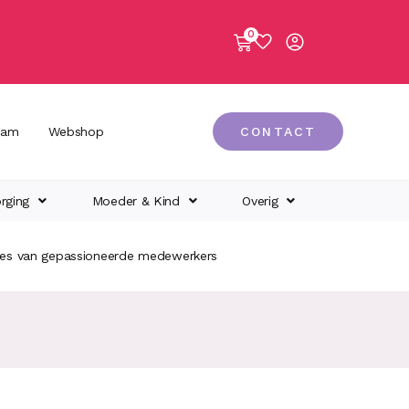
0
eam
Webshop
CONTACT
rging
Moeder & Kind
Overig
ies van gepassioneerde medewerkers