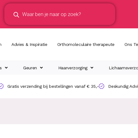
n
Advies & Inspiratie
Orthomoleculaire therapeute
Ons T
s
Geuren
Haarverzorging
Lichaamsverzo
Gratis verzending bij bestellingen vanaf € 35,-
Deskundig Adv