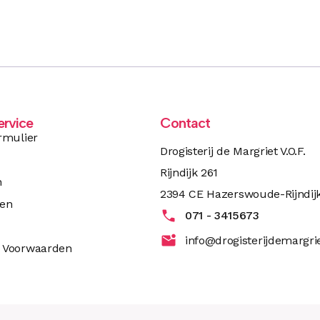
ervice
Contact
rmulier
Drogisterij de Margriet V.O.F.
Rijndijk 261
n
2394 CE Hazerswoude-Rijndij
ren
071 - 3415673
info@drogisterijdemargrie
 Voorwaarden