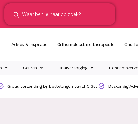
n
Advies & Inspiratie
Orthomoleculaire therapeute
Ons T
s
Geuren
Haarverzorging
Lichaamsverzo
Gratis verzending bij bestellingen vanaf € 35,-
Deskundig Adv