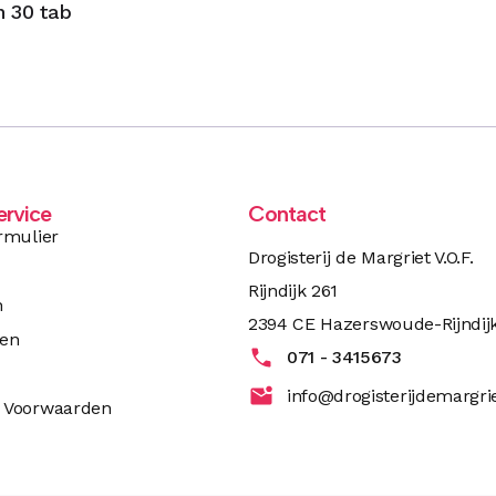
 30 tab
ervice
Contact
rmulier
Drogisterij de Margriet V.O.F.
Rijndijk 261
n
2394 CE Hazerswoude-Rijndij
ren
071 - 3415673
info@drogisterijdemargrie
 Voorwaarden