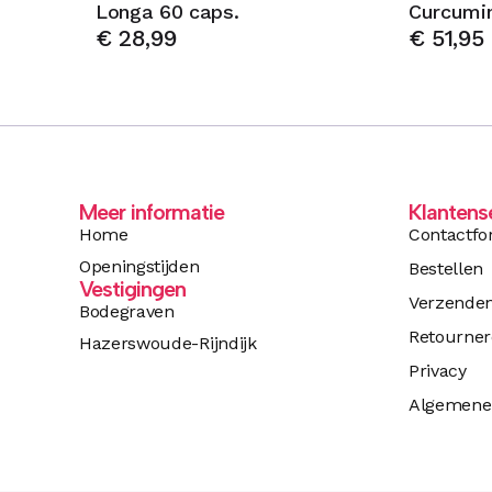
Longa 60 caps.
Curcumin
€
28,99
€
51,95
Meer informatie
Klantens
Home
Contactfo
Openingstijden
Bestellen
Vestigingen
Verzende
Bodegraven
Retourne
Hazerswoude-Rijndijk
Privacy
Algemene