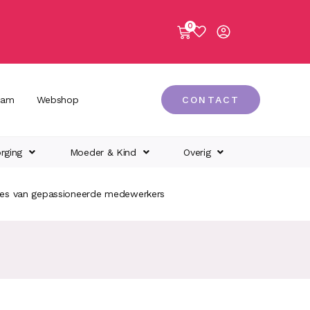
0
eam
Webshop
CONTACT
rging
Moeder & Kind
Overig
ies van gepassioneerde medewerkers