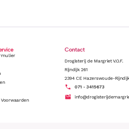
ervice
Contact
rmulier
Drogisterij de Margriet V.O.F.
Rijndijk 261
n
2394 CE Hazerswoude-Rijndij
ren
071 - 3415673
info@drogisterijdemargrie
 Voorwaarden