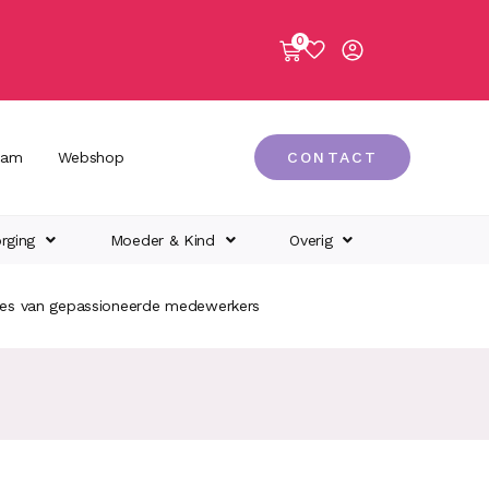
0
eam
Webshop
CONTACT
rging
Moeder & Kind
Overig
ies van gepassioneerde medewerkers