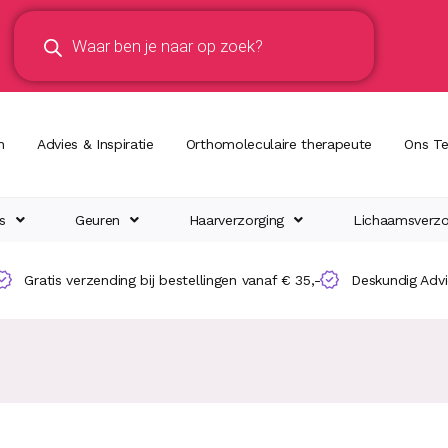
n
Advies & Inspiratie
Orthomoleculaire therapeute
Ons T
s
Geuren
Haarverzorging
Lichaamsverzo
Gratis verzending bij bestellingen vanaf € 35,-
Deskundig Adv