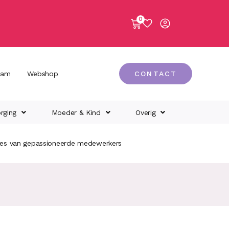
0
eam
Webshop
CONTACT
rging
Moeder & Kind
Overig
ies van gepassioneerde medewerkers