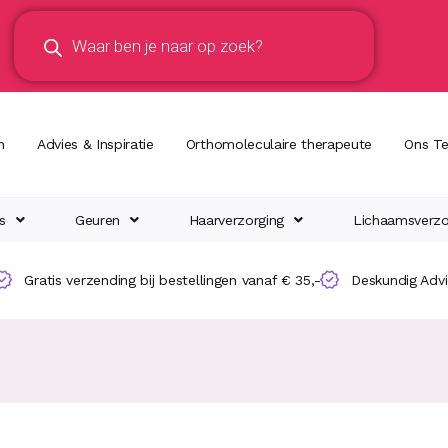
n
Advies & Inspiratie
Orthomoleculaire therapeute
Ons T
s
Geuren
Haarverzorging
Lichaamsverzo
Gratis verzending bij bestellingen vanaf € 35,-
Deskundig Adv