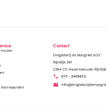
ervice
Contact
rmulier
Drogisterij de Margriet V.O.F.
Rijndijk 261
n
2394 CE Hazerswoude-Rijndij
ren
071 - 3415673
info@drogisterijdemargrie
 Voorwaarden