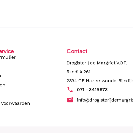
ervice
Contact
rmulier
Drogisterij de Margriet V.O.F.
Rijndijk 261
n
2394 CE Hazerswoude-Rijndij
ren
071 - 3415673
info@drogisterijdemargrie
 Voorwaarden