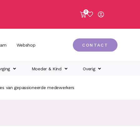
0
eam
Webshop
CONTACT
rging
Moeder & Kind
Overig
ies van gepassioneerde medewerkers