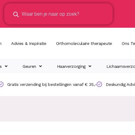
n
Advies & Inspiratie
Orthomoleculaire therapeute
Ons T
s
Geuren
Haarverzorging
Lichaamsverzo
Gratis verzending bij bestellingen vanaf € 35,-
Deskundig Adv