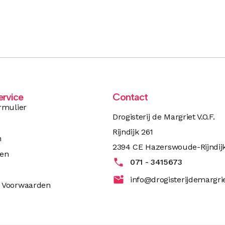
ervice
Contact
rmulier
Drogisterij de Margriet V.O.F.
Rijndijk 261
n
2394 CE Hazerswoude-Rijndij
ren
071 - 3415673
info@drogisterijdemargrie
 Voorwaarden