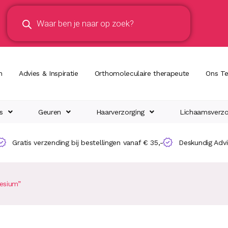
n
Advies & Inspiratie
Orthomoleculaire therapeute
Ons T
s
Geuren
Haarverzorging
Lichaamsverzo
Gratis verzending bij bestellingen vanaf € 35,-
Deskundig Adv
esium”