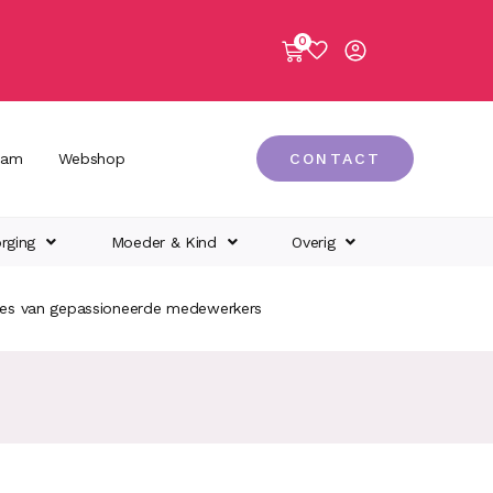
0
eam
Webshop
CONTACT
rging
Moeder & Kind
Overig
ies van gepassioneerde medewerkers