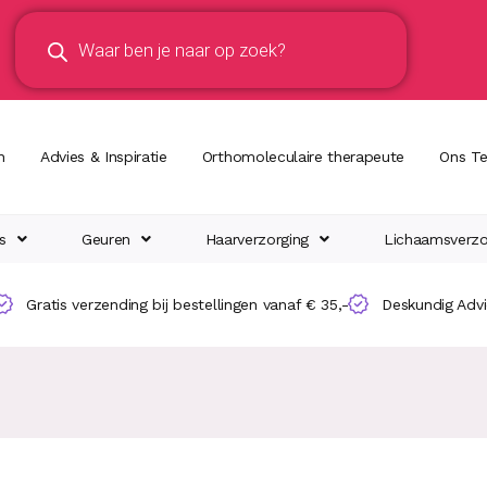
n
Advies & Inspiratie
Orthomoleculaire therapeute
Ons T
s
Geuren
Haarverzorging
Lichaamsverzo
Gratis verzending bij bestellingen vanaf € 35,-
Deskundig Adv