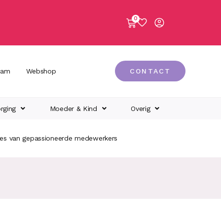
0
eam
Webshop
CONTACT
rging
Moeder & Kind
Overig
ies van gepassioneerde medewerkers