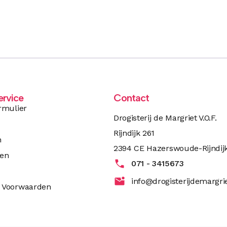
ervice
Contact
rmulier
Drogisterij de Margriet V.O.F.
Rijndijk 261
n
2394 CE Hazerswoude-Rijndij
ren
071 - 3415673
info@drogisterijdemargrie
 Voorwaarden